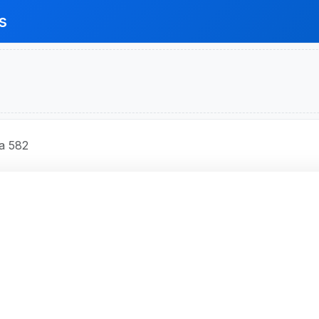
s
a 582
IBANCO S.A.
ódigo 582