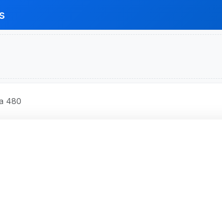
s
a 480
IBANCO S.A.
LEGRINO - Código 480