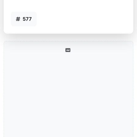
Código 577
577