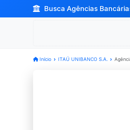
Busca Agências Bancária
Início
ITAÚ UNIBANCO S.A.
Agênci
ITAÚ UN
Av.Dos Farrapos, 2424
Porto Alegre, RS