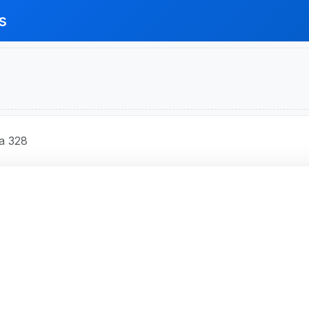
s
a 328
IBANCO S.A.
, 4 Distrito, CEP: 90220-002,