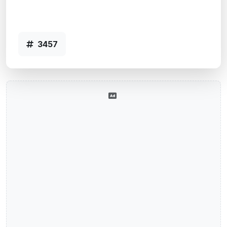
Agência VILA SANTA ISABEL, RS -
Código 3457
3457