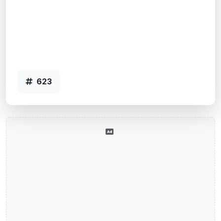
Belas, CEP: 90110-001, Porto
Alegre, RS
Agência PRAIA DE BELAS, RS - Código
623
623