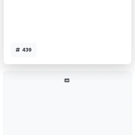
Floresta, CEP: 90560-003, Porto
Alegre, RS
Agência SHOPPING TOTAL, RS - Código
439
439