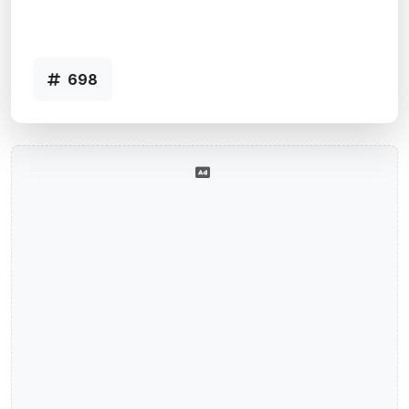
Agência SERAFINA CORREA, RS -
Código 698
698