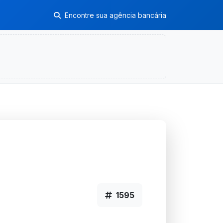
Encontre sua agência bancária
1595