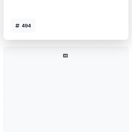
Agência PASSO FUNDO, RS - Código
494
494