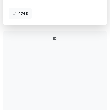
Agência IMBE, RS - Código 4743
4743