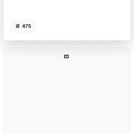
Agência FREDERICO WESTPHALEN, RS
- Código 475
475