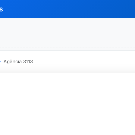
s
Agência 3113
ECONOMICA