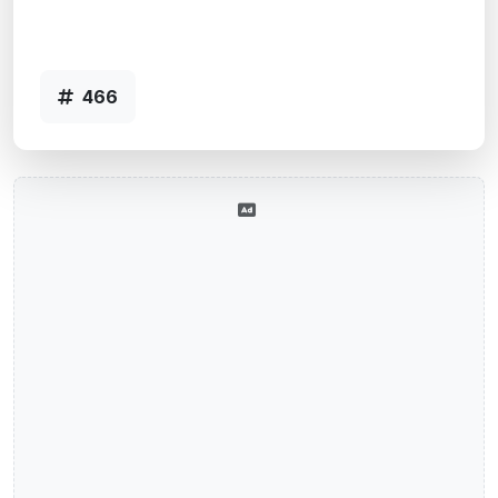
Agência CERRO LARGO, RS - Código
466
466