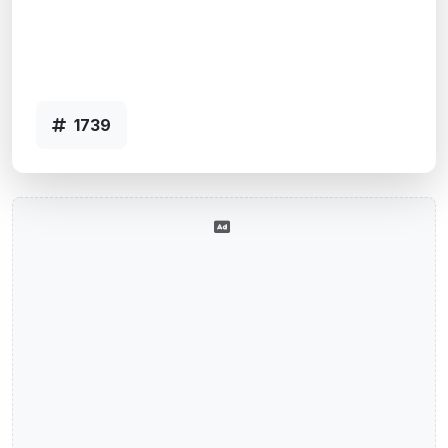
Porto Alegre, RS
Agência 001-1739 SELECT MOINHOS
VENTO-POA - Código 1739
1739