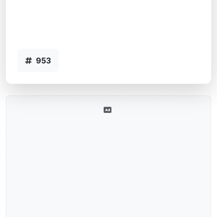
Santa Maria, RS
Agência 001-0953 STA.MARIA-CENTRO
I - Código 953
953