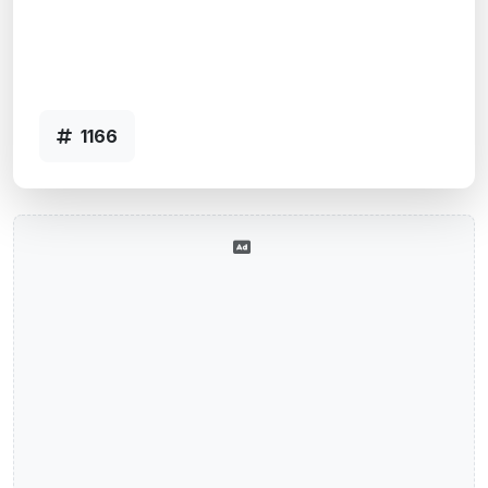
Santa Maria, RS
Agência 001-1166 SANTA MARIA-RS -
Código 1166
1166