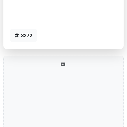
Rio Grande, RS
Agência DQ CAXIAS-RIO GRANDE-RS -
Código 3272
3272