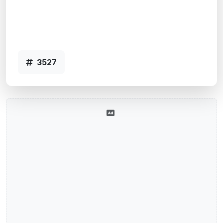
Porto Alegre, RS
Agência MOINHOS VENTO-P.ALEGRE-
RS - Código 3527
3527