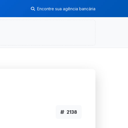
Encontre sua agência bancária
2138