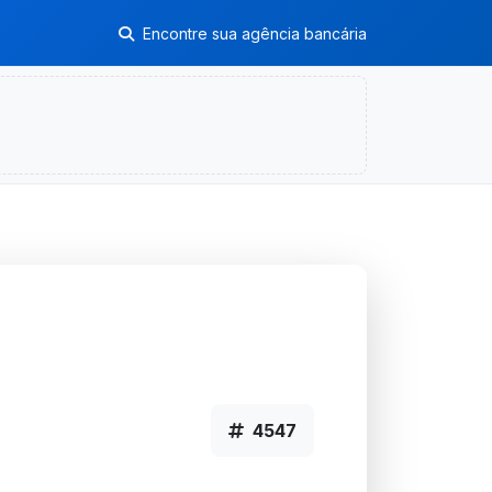
Encontre sua agência bancária
4547