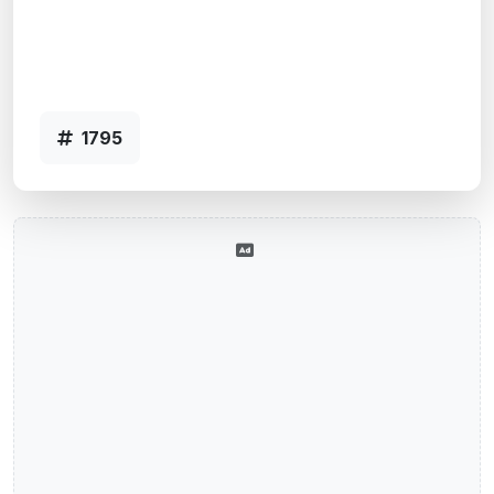
Caxias Do Sul, RS
Agência 001-1795 SELECT CAXIAS DO
SUL - Código 1795
1795