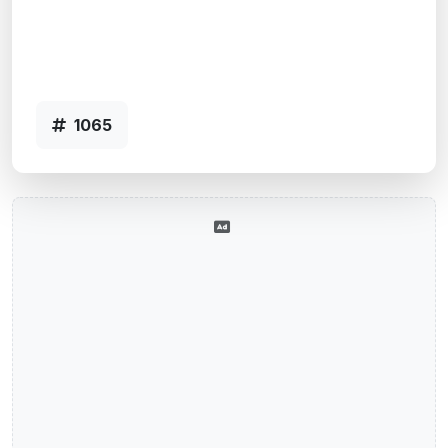
Capao Da Canoa, RS
Agência CAPAO DA CANOA - Código
1065
1065