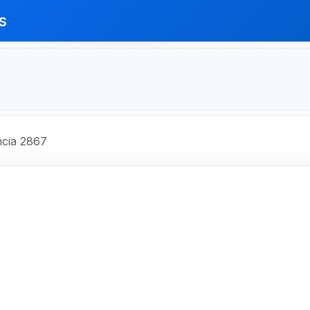
s
cia 2867
O BRASIL S.A.
Código 2867