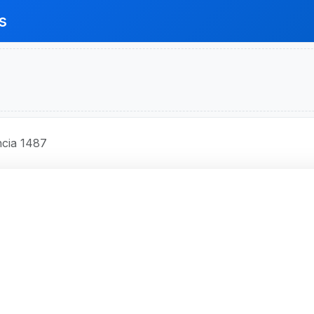
s
cia 1487
O BRASIL S.A.
 - Código 1487