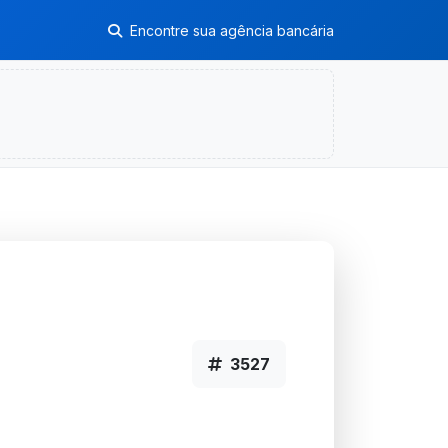
Encontre sua agência bancária
3527