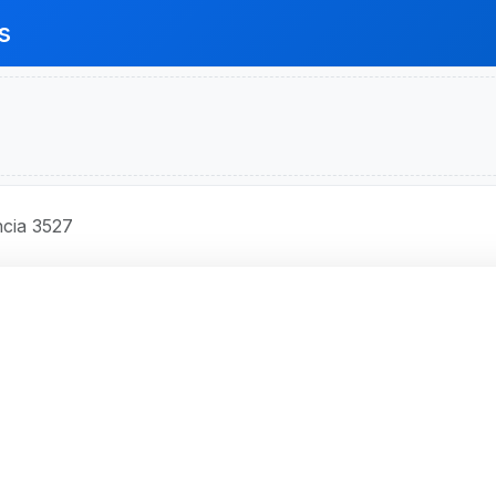
s
cia 3527
O BRASIL S.A.
 - Código 3527