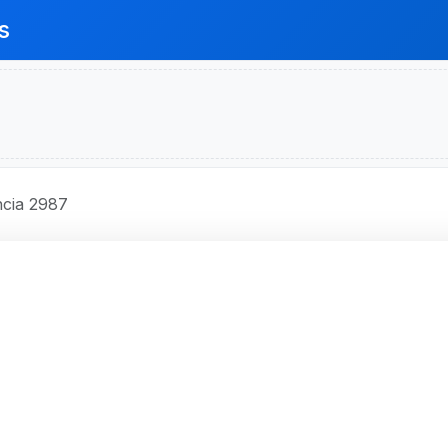
s
cia 2987
O BRASIL S.A.
 - Código 2987