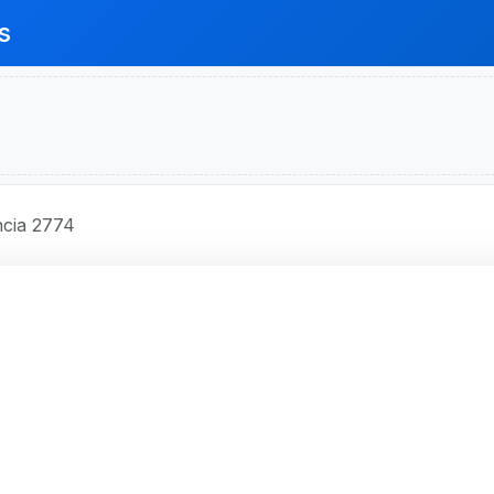
s
cia 2774
O BRASIL S.A.
digo 2774