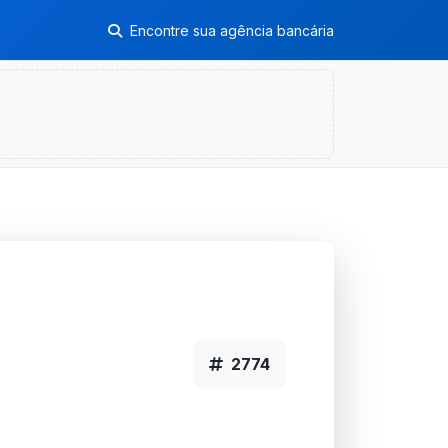
Encontre sua agência bancária
2774