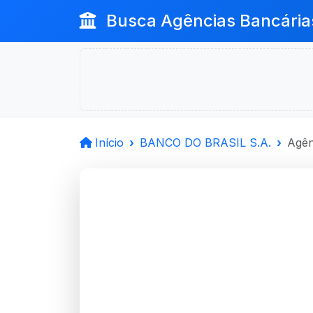
Busca Agências Bancária
Início
BANCO DO BRASIL S.A.
Agên
BANCO D
Victor Graeff, RS
Agência VICTOR GRAEFF - Có