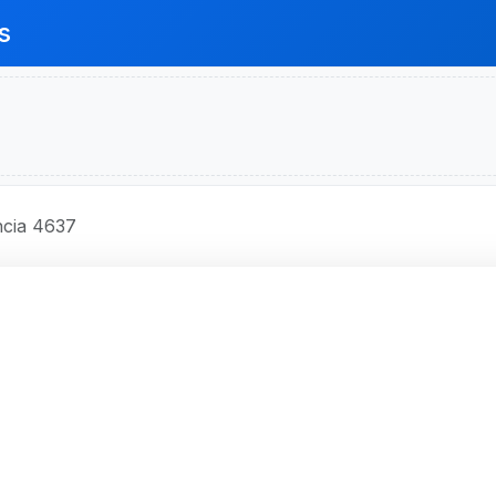
s
cia 4637
O BRASIL S.A.
4637