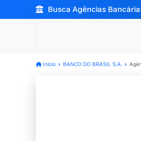
Busca Agências Bancária
Início
BANCO DO BRASIL S.A.
Agên
BANCO D
Toritama, PE
Agência TORITAMA - Código 