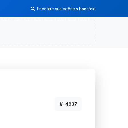
Encontre sua agência bancária
4637