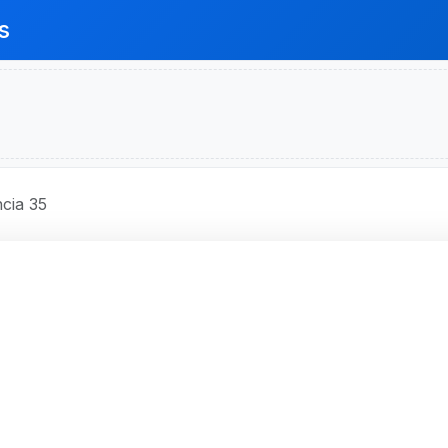
s
cia 35
O BRASIL S.A.
o, RS
O - Código 35