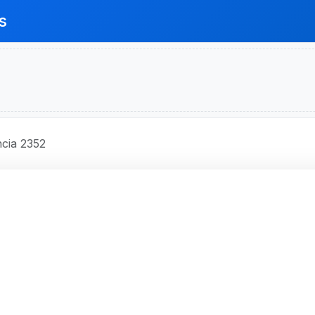
s
cia 2352
O BRASIL S.A.
o 2352