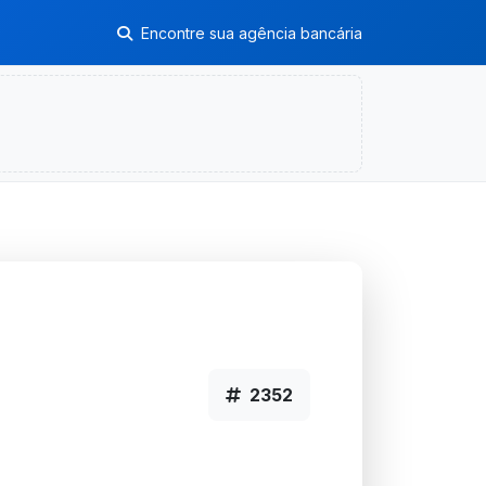
Encontre sua agência bancária
2352