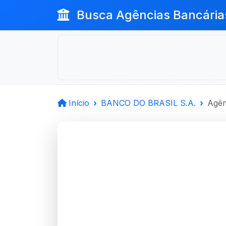
Busca Agências Bancária
Início
BANCO DO BRASIL S.A.
Agên
BANCO D
Nova Palma, RS
Agência NOVA PALMA - Códig