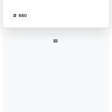
Código 680
680