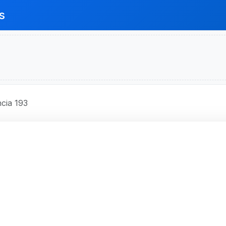
s
cia 193
O BRASIL S.A.
193