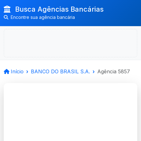
Busca Agências Bancárias
Encontre sua agência bancária
Início
BANCO DO BRASIL S.A.
Agência 5857
BANCO DO BRASIL
S.A.
R.Uruguai,, 185, 13.Andar, 1302,
C Historico_, CEP: 90010-901, Porto
Alegre, RS