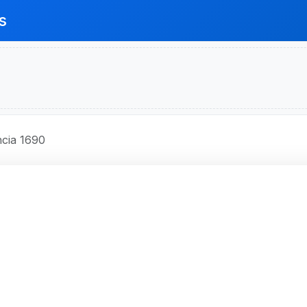
s
cia 1690
O BRASIL S.A.
 14 Andar, Ed. Opus One,
000, Porto Alegre, RS