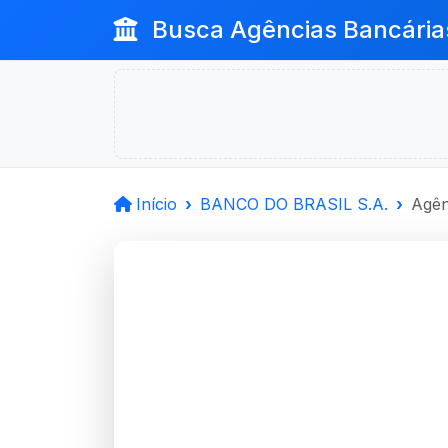
Busca Agências Bancária
Início
BANCO DO BRASIL S.A.
Agên
BANCO D
Av Carlos Gomes 222,
Auxiliadora, CEP: 90480-