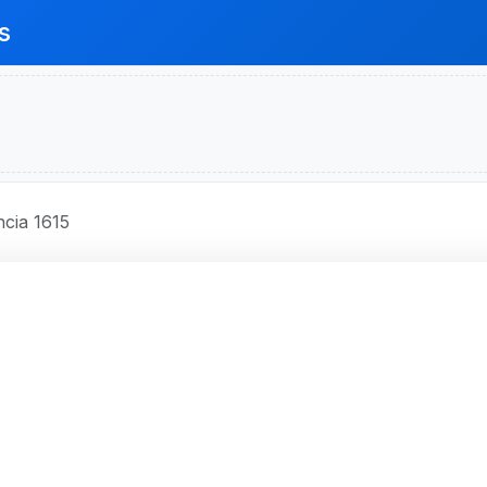
s
cia 1615
RADESCO S.A.
15