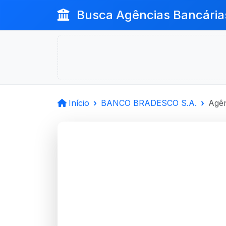
Busca Agências Bancária
Início
BANCO BRADESCO S.A.
Agên
BANCO B
Taquara, RS
Agência TAQUARA - Código 16