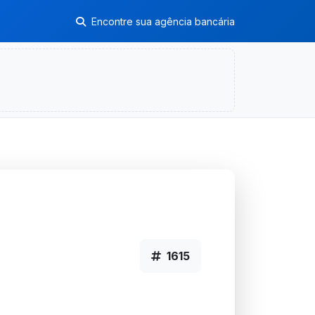
Encontre sua agência bancária
1615