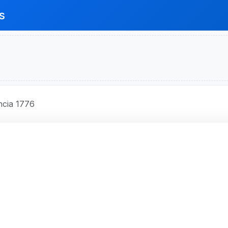
s
cia 1776
RADESCO S.A.
o 1776