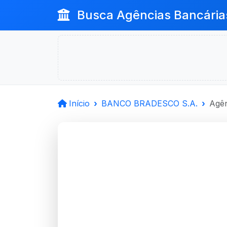
Busca Agências Bancária
Início
BANCO BRADESCO S.A.
Agên
BANCO B
Dois Irmaos, RS
Agência DOIS IRMAOS - Códig