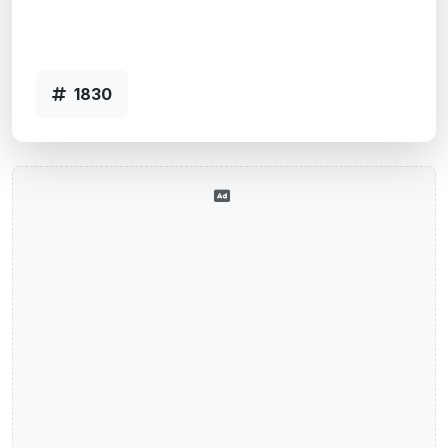
DO SUL - URB. CAXIAS DO SUL, RS -
Código 1830
1830